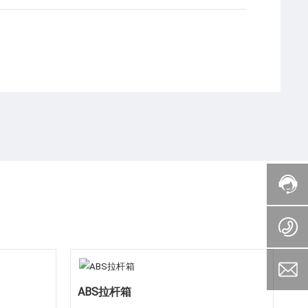
ABS拉杆箱