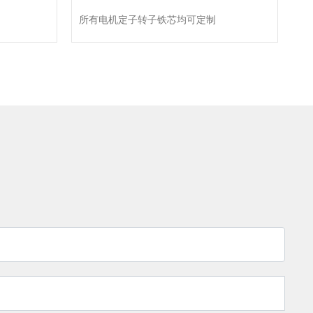
所有电机定子转子铁芯均可定制