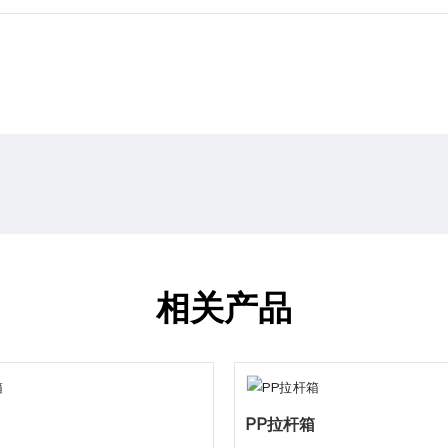
相关产品
PP拉杆箱