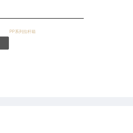
PP系列拉杆箱