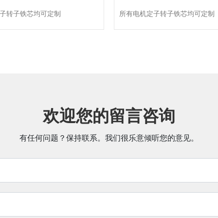
子转子铁芯均可定制
所有电机定子转子铁芯均可定制
欢迎您的留言咨询
有任何问题？保持联系。我们很乐意倾听您的意见。