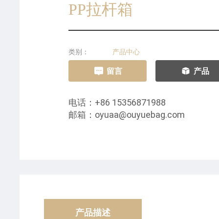
PP拉杆箱
类别：
产品中心
留言
产品
电话：+86 15356871988
邮箱：oyuaa@ouyuebag.com
产品描述