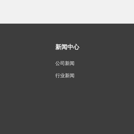
新闻中心
公司新闻
行业新闻