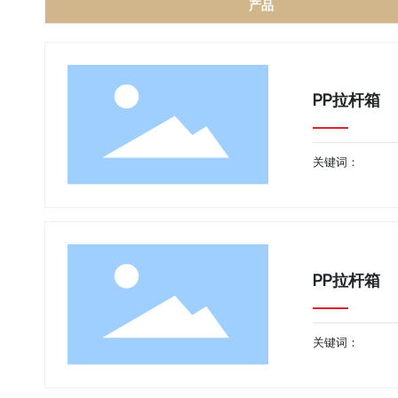
产品
PP拉杆箱
关键词：
PP拉杆箱
关键词：